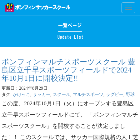
Toggl
naviga
ボンフィンマルチスポーツスクール 豊
島区立千早スポーツフィールドで2024
年10月1日に開校決定!!
更新日：2024年8月29日
タグ:
かけっこ
,
サッカー
,
スクール
,
マルチスポーツ
,
ラグビー
,
野球
この度、2024年10月1日（火）にオープンする豊島区
立千早スポーツフィールドにて、 「ボンフィンマルチ
スポーツスクール」を開校することが決定しまし
た！！ このスクールでは、サッカー国際規格の人工芝