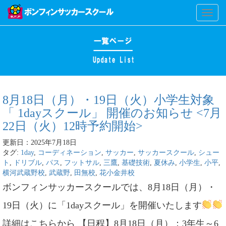
Toggl
naviga
8月18日（月）・19日（火）小学生対象
「 1dayスクール」 開催のお知らせ <7月
22日（火）12時予約開始>
更新日：2025年7月18日
タグ:
1day
,
コーディネーション
,
サッカー
,
サッカースクール
,
シュー
ト
,
ドリブル
,
パス
,
フットサル
,
三鷹
,
基礎技術
,
夏休み
,
小学生
,
小平
,
横河武蔵野校
,
武蔵野
,
田無校
,
花小金井校
ボンフィンサッカースクールでは、8月18日（月）・
19日（火）に「1dayスクール」を開催いたします
詳細はこちらから 【日程】8月18日（月）：3年生～6