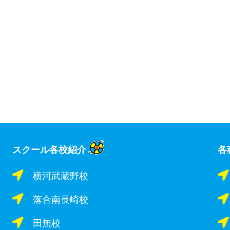
スクール各校紹介
各
横河武蔵野校
落合南長崎校
田無校