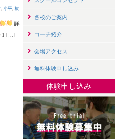
スクールコンセプト
生
,
小平
,
横
各校のご案内
詳
コーチ紹介
 […]
会場アクセス
無料体験申し込み
体験申し込み