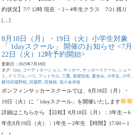
約状況】7/7 12時 現在 ・2～4年生クラス 7/21 残り
[…]
8月18日（月）・19日（火）小学生対象
「 1dayスクール」 開催のお知らせ <7月
22日（火）12時予約開始>
更新日：2025年7月18日
タグ:
1day
,
コーディネーション
,
サッカー
,
サッカースクール
,
シュー
ト
,
ドリブル
,
パス
,
フットサル
,
三鷹
,
基礎技術
,
夏休み
,
小学生
,
小平
,
横河武蔵野校
,
武蔵野
,
田無校
,
花小金井校
ボンフィンサッカースクールでは、8月18日（月）・
19日（火）に「1dayスクール」を開催いたします
詳細はこちらから 【日程】8月18日（月）：3年生～6
年生8月19日（火）：1年生～2年生 【時間】17:00～1
[…]