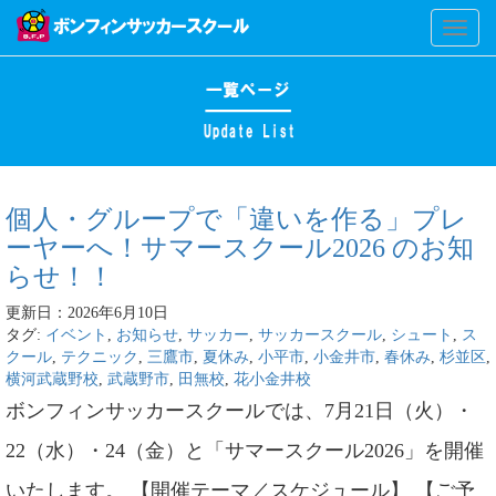
Toggl
naviga
個人・グループで「違いを作る」プレ
ーヤーへ！サマースクール2026 のお知
らせ！！
更新日：2026年6月10日
タグ:
イベント
,
お知らせ
,
サッカー
,
サッカースクール
,
シュート
,
ス
クール
,
テクニック
,
三鷹市
,
夏休み
,
小平市
,
小金井市
,
春休み
,
杉並区
,
横河武蔵野校
,
武蔵野市
,
田無校
,
花小金井校
ボンフィンサッカースクールでは、7月21日（火）・
22（水）・24（金）と「サマースクール2026」を開催
いたします。 【開催テーマ／スケジュール】 【ご予