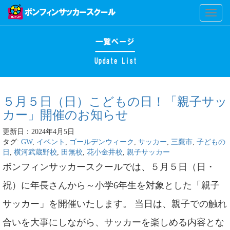
Toggl
naviga
５月５日（日）こどもの日！「親子サッ
カー」開催のお知らせ
更新日：2024年4月5日
タグ:
GW
,
イベント
,
ゴールデンウィーク
,
サッカー
,
三鷹市
,
子どもの
日
,
横河武蔵野校
,
田無校
,
花小金井校
,
親子サッカー
ボンフィンサッカースクールでは、５月５日（日・
祝）に年長さんから～小学6年生を対象とした「親子
サッカー」を開催いたします。 当日は、親子での触れ
合いを大事にしながら、サッカーを楽しめる内容とな