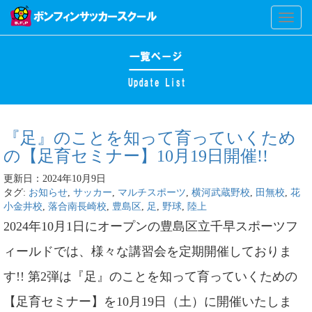
Toggl
naviga
『足』のことを知って育っていくため
の【足育セミナー】10月19日開催!!
更新日：2024年10月9日
タグ:
お知らせ
,
サッカー
,
マルチスポーツ
,
横河武蔵野校
,
田無校
,
花
小金井校
,
落合南長崎校
,
豊島区
,
足
,
野球
,
陸上
2024年10月1日にオープンの豊島区立千早スポーツフ
ィールドでは、様々な講習会を定期開催しておりま
す!! 第2弾は『足』のことを知って育っていくための
【足育セミナー】を10月19日（土）に開催いたしま