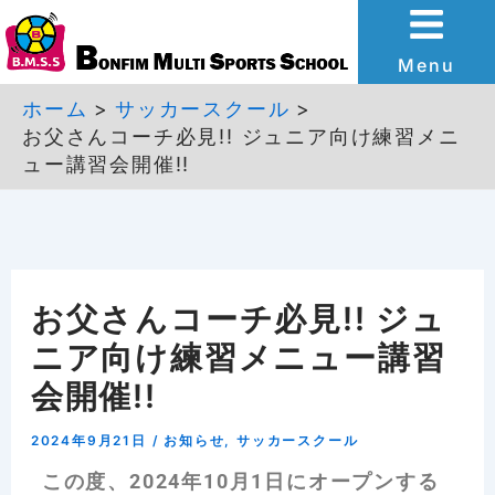
内
容
Menu
を
ホーム
サッカースクール
お父さんコーチ必見!! ジュニア向け練習メニ
ス
ュー講習会開催!!
キ
ッ
プ
お父さんコーチ必見!! ジュ
ニア向け練習メニュー講習
会開催!!
2024年9月21日
/
お知らせ
,
サッカースクール
この度、2024年10月1日にオープンする