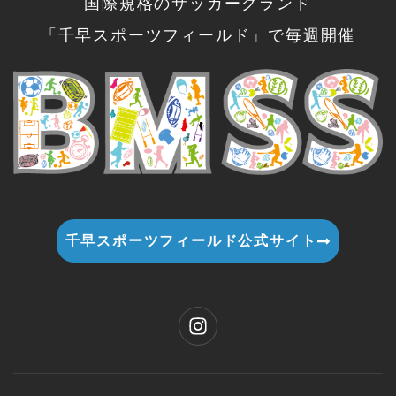
国際規格のサッカーグランド
「千早スポーツフィールド」で毎週開催
千早スポーツフィールド公式サイト
I
n
s
t
a
g