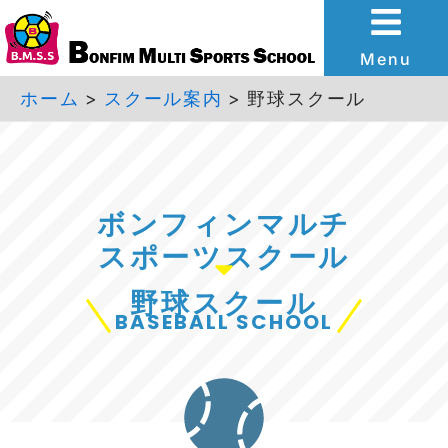
内
容
Menu
を
ホーム
スクール案内
野球スクール
ス
キ
ッ
ボンフィンマルチ
プ
スポーツスクール
野球スクール
BASEBALL SCHOOL