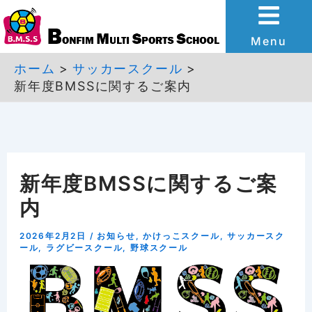
内
容
Menu
を
ホーム
サッカースクール
新年度BMSSに関するご案内
ス
キ
ッ
プ
新年度BMSSに関するご案
内
2026年2月2日
/
お知らせ
,
かけっこスクール
,
サッカースク
ール
,
ラグビースクール
,
野球スクール