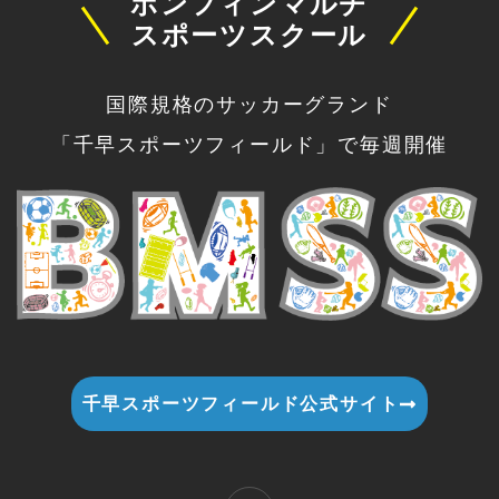
ボンフィンマルチ
スポーツスクール
国際規格のサッカーグランド
「千早スポーツフィールド」で毎週開催
千早スポーツフィールド公式サイト
I
n