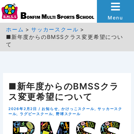
内
容
Menu
を
ホーム
サッカースクール
■新年度からのBMSSクラス変更希望につい
ス
て
キ
ッ
プ
■新年度からのBMSSクラ
ス変更希望について
2026年2月2日
/
お知らせ
,
かけっこスクール
,
サッカースク
ール
,
ラグビースクール
,
野球スクール