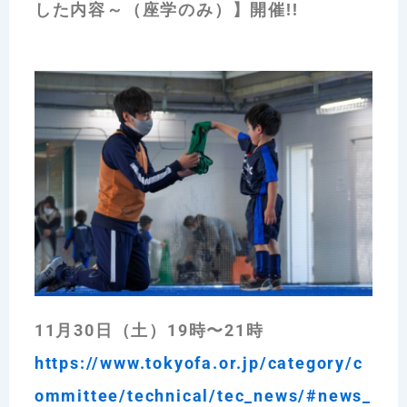
した内容～（座学のみ）】開催!!
11月30日（土）19時〜21時
https://www.tokyofa.or.jp/category/c
ommittee/technical/tec_news/#news_