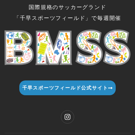
国際規格のサッカーグランド
「千早スポーツフィールド」で毎週開催
千早スポーツフィールド公式サイト
I
n
s
t
a