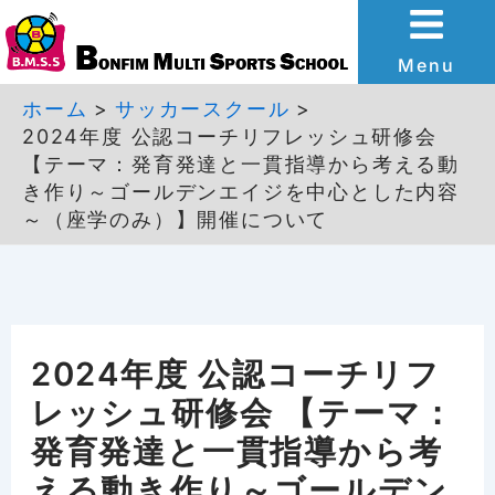
内
容
Menu
を
ホーム
サッカースクール
2024年度 公認コーチリフレッシュ研修会
ス
【テーマ：発育発達と一貫指導から考える動
キ
き作り～ゴールデンエイジを中心とした内容
ッ
～（座学のみ）】開催について
プ
2024年度 公認コーチリフ
レッシュ研修会 【テーマ：
発育発達と一貫指導から考
える動き作り～ゴールデン