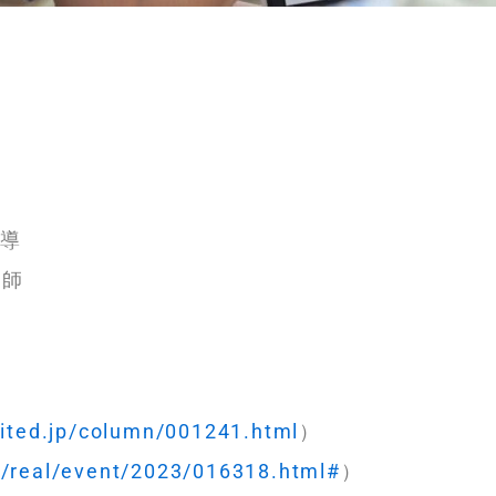
指導
講師
nited.jp/column/001241.html
）
p/real/event/2023/016318.html#
）