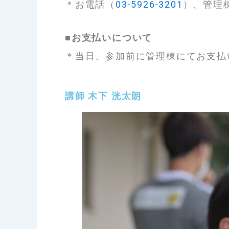
＊お電話（
03-5926-3201
）、管理
■
お支払いについて
＊当日、参加前に管理棟にてお支払
講師 木下 洸太朗