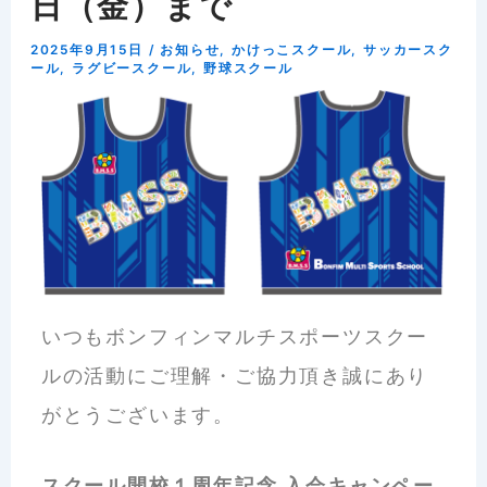
日（金）まで
2025年9月15日
/
お知らせ
,
かけっこスクール
,
サッカースク
ール
,
ラグビースクール
,
野球スクール
いつもボンフィンマルチスポーツスクー
ルの活動にご理解・ご協力頂き誠にあり
がとうございます。
スクール開校１周年記念 入会キャンペー