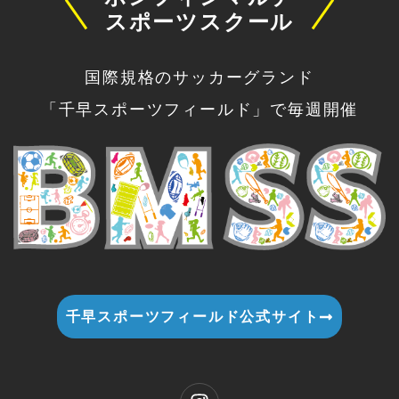
スポーツスクール
国際規格のサッカーグランド
「千早スポーツフィールド」で毎週開催
千早スポーツフィールド公式サイト
I
n