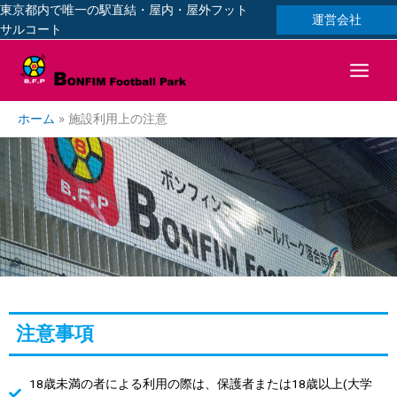
内
東京都内で唯一の駅直結・屋内・屋外フット
運営会社
容
サルコート
を
ス
キ
ッ
ホーム
施設利用上の注意
プ
注意事項
18歳未満の者による利用の際は、保護者または18歳以上(大学