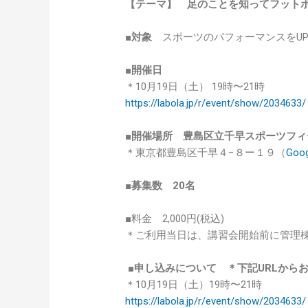
【テーマ】 足のことを知ってフット
■対象
スポーツのパフォーマンスをU
■
開催日
＊10月19日（土） 19時〜21時
https://labola.jp/r/event/show/2034633/
■開催場所 豊島区立千早スポーツフィ
＊東京都豊島区千早４−８ー１９（
Go
■募集数 20名
■料金 2,000円(税込)
＊ご利用当日は、講習会開始前に管理
■申し込みについて ＊下記URLから
＊10月19日（土）19時〜21時
https://labola.jp/r/event/show/2034633/