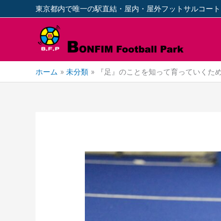
内
東京都内で唯一の駅直結・屋内・屋外フットサルコート
容
を
ス
キ
ッ
ホーム
未分類
『足』のことを知って育っていくための
プ