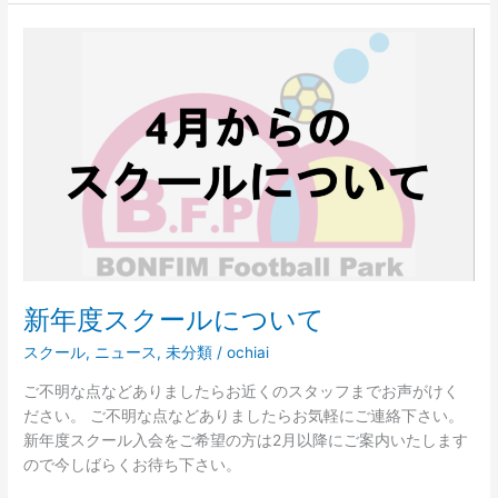
新
年
度
ス
ク
ー
ル
に
つ
い
て
新年度スクールについて
スクール
,
ニュース
,
未分類
/
ochiai
ご不明な点などありましたらお近くのスタッフまでお声がけく
ださい。 ご不明な点などありましたらお気軽にご連絡下さい。
新年度スクール入会をご希望の方は2月以降にご案内いたします
ので今しばらくお待ち下さい。