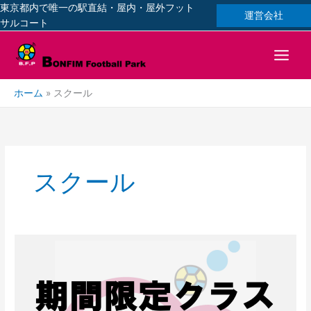
内
東京都内で唯一の駅直結・屋内・屋外フット
運営会社
容
サルコート
を
ス
キ
ッ
ホーム
スクール
プ
スクール
2026
年
度
ウ
ィ