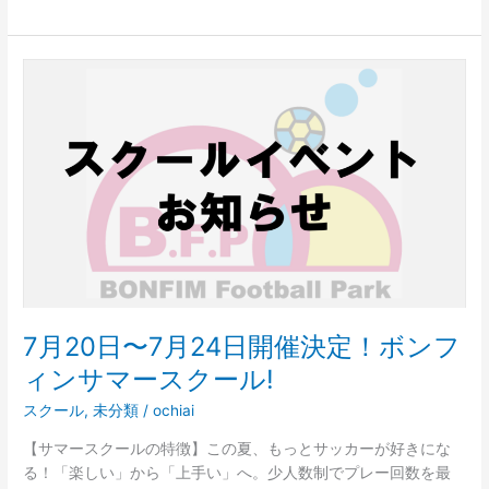
7
月
20
日〜
7
月
24
日
開
催
決
定！
7月20日〜7月24日開催決定！ボンフ
ボ
ィンサマースクール!
ン
フ
スクール
,
未分類
/
ochiai
ィ
【サマースクールの特徴】この夏、もっとサッカーが好きにな
ン
る！「楽しい」から「上手い」へ。少人数制でプレー回数を最
サ