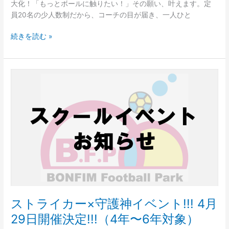
大化！「もっとボールに触りたい！」その願い、叶えます。定
マ
員20名の少人数制だから、コーチの目が届き、一人ひと
ー
ス
続きを読む »
ク
ー
ル!
ス
ト
ラ
イ
カ
ー
×
守
護
神
イ
ベ
ストライカー×守護神イベント!!! 4月
ン
29日開催決定!!!（4年〜6年対象）
ト!!!