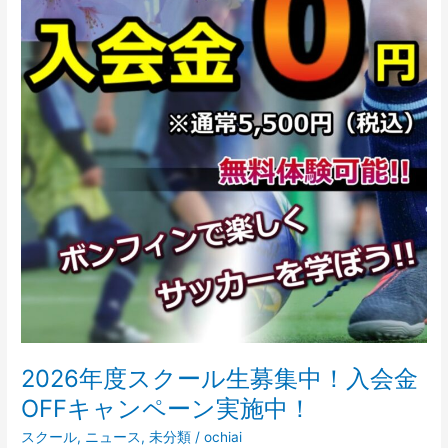
入
会
金
OFF
キ
ャ
ン
ペ
ー
ン
実
施
中！
2026年度スクール生募集中！入会金
OFFキャンペーン実施中！
スクール
,
ニュース
,
未分類
/
ochiai