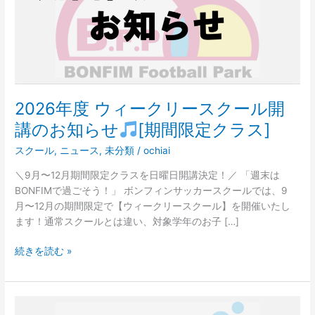
ー
ク
リ
ー
ス
ク
ー
2026年度 ウィークリースクール開
ル
講のお知らせ
[期間限定クラス]
開
講
スクール
,
ニュース
,
未分類
/
ochiai
の
＼9月〜12月期間限定クラスを日曜日開講決定！／ 「週末は
お
BONFIMで過ごそう！」 ボンフィンサッカースクールでは、9
知
月〜12月の期間限定で【ウィークリースクール】を開催いたし
ら
ます！通常スクールとは違い、対象学年のお子 […]
せ
続きを読む »
[期
間
限
定
7