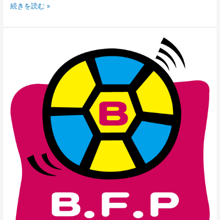
続きを読む »
ス
ク
ー
ル
連
絡
ア
プ
リ
「ピ
ク
ロ」
利
用
方
法
に