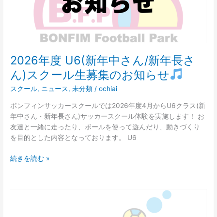
さ
ん/
新
年
長
さ
2026年度 U6(新年中さん/新年長さ
ん)
ん)スクール生募集のお知らせ
ス
ク
スクール
,
ニュース
,
未分類
/
ochiai
ー
ボンフィンサッカースクールでは2026年度4月からU6クラス(新
ル
年中さん・新年長さん)サッカースクール体験を実施します！ お
生
友達と一緒に走ったり、ボールを使って遊んだり、動きづくり
募
を目的とした内容となっております。 U6
集
の
続きを読む »
お
知
ら
せ
2026
年
度