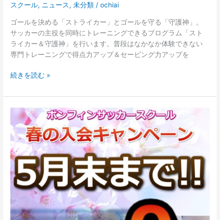
4
スクール
,
ニュース
,
未分類
/
ochiai
月
ゴールを決める「ストライカー」とゴールを守る「守護神」。
29
サッカーの主役を同時にトレーニングできるプログラム「スト
日
ライカー＆守護神」を行います。普段はなかなか体験できない
開
専門トレーニングで得点力アップ＆セービング力アップを
催
決
続きを読む »
定!!!
（4
年〜
6
2026
年
年
対
度
象）
ス
ク
ー
ル
生
募
集
中！