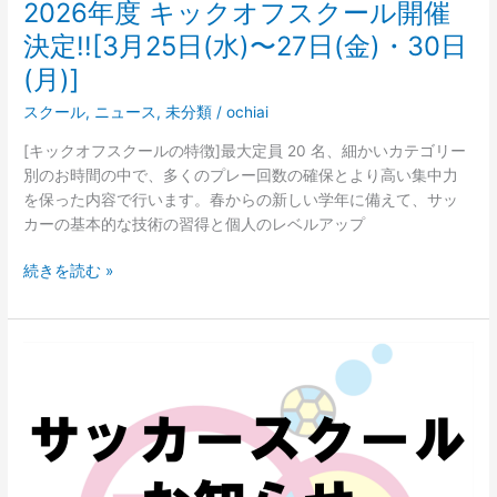
ル
2026年度 キックオフスクール開催
開
決定!![3月25日(水)〜27日(金)・30日
催
(月)]
決
定!!
スクール
,
ニュース
,
未分類
/
ochiai
[3
月
[キックオフスクールの特徴]最大定員 20 名、細かいカテゴリー
25
別のお時間の中で、多くのプレー回数の確保とより高い集中力
日
を保った内容で行います。春からの新しい学年に備えて、サッ
(水)〜
カーの基本的な技術の習得と個人のレベルアップ
27
日
続きを読む »
(金)・
30
日
2026
(月)]
年
度
U6(新
年
中