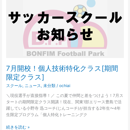
ク
月
ラ
開
ス]
校！
個
人
技
術
特
化
ク
ラ
7月開校！個人技術特化クラス[期間
ス
限定クラス]
[期
間
スクール
,
ニュース
,
未分類
/
ochiai
限
＼現役選手が直接指導！／ この夏で仲間と差をつけよう！7月ス
定
タートの期間限定クラス開講！現在、関東1部エリース豊島で活
ク
躍している小野寺 迅コーチ(じんコーチ)が担当する2年生〜4年
ラ
生限定プログラム「個人特化トレーニングク
ス]
続きを読む »