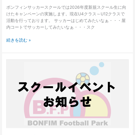
ボンフィンサッカースクールでは2026年度新規スクール生に向
けたキャンペーンの実施します。現在U4クラス～U12クラスで
活動を行っております。 サッカーはじめてみたいなぁ・・・屋
内コートでサッカーしてみたいなぁ・・・スク
続きを読む »
2026
年
度
キ
ッ
ク
オ
フ
ス
ク
ー