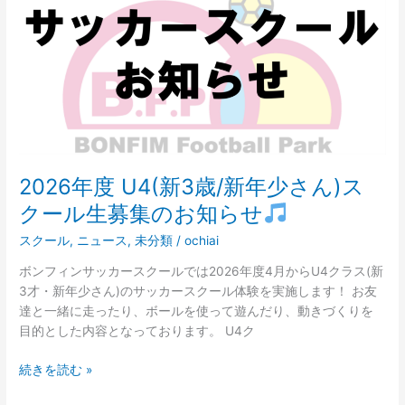
U4(新
3
歳/
新
年
少
さ
ん)
ス
2026年度 U4(新3歳/新年少さん)ス
ク
クール生募集のお知らせ
ー
ル
スクール
,
ニュース
,
未分類
/
ochiai
生
ボンフィンサッカースクールでは2026年度4月からU4クラス(新
募
3才・新年少さん)のサッカースクール体験を実施します！ お友
集
達と一緒に走ったり、ボールを使って遊んだり、動きづくりを
の
目的とした内容となっております。 U4ク
お
知
続きを読む »
ら
せ