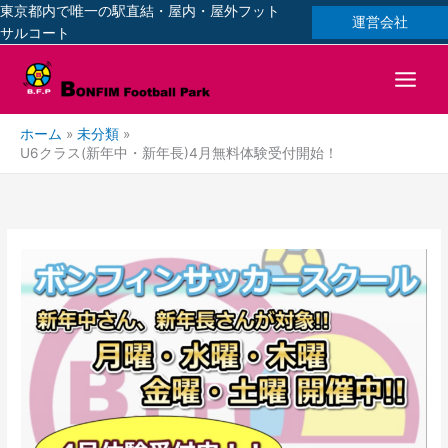
内
東京都内で唯一の駅直結・屋内・屋外フット
運営会社
容
サルコート
を
ス
キ
ッ
ホーム
未分類
プ
U6クラス(新年中・新年長)4月無料体験受付開始！